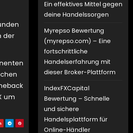
Ein effektives Mittel gegen
deine Handelssorgen
tunden
Myrepso Bewertung
h der
(myrepso.com) – Eine
fortschrittliche
Handelserfahrung mit
nnenten
dieser Broker-Plattform
eichen
omeback
IndexFXCapital
KX um
Bewertung – Schnelle
und sichere
Handelsplattform für
Online-Händler