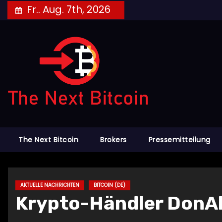
Skip
Fr.. Aug. 7th, 2026
to
content
The Next Bitcoin
Brokers
Pressemitteilung
AKTUELLE NACHRICHTEN
BITCOIN (DE)
Krypto-Händler DonAl