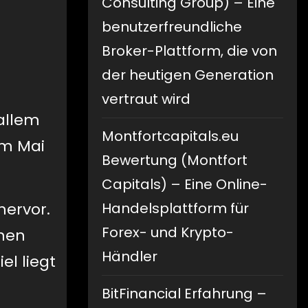
Consulting Group) – Eine
benutzerfreundliche
Broker-Plattform, die von
der heutigen Generation
u
vertraut wird
 allem
Montfortcapitals.eu
im Mai
Bewertung (Montfort
Capitals) – Eine Online-
hervor.
Handelsplattform für
Forex- und Krypto-
chen
Händler
el liegt
BitFinancial Erfahrung –