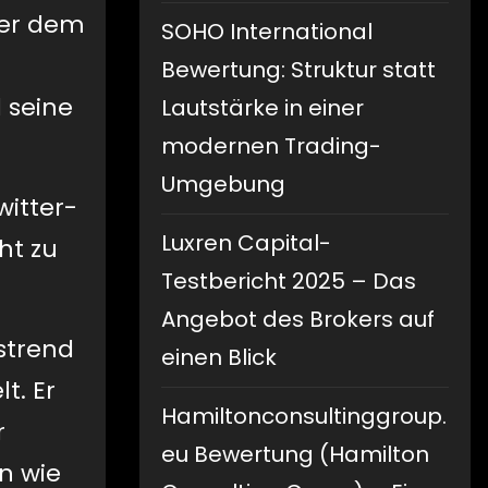
ter dem
SOHO International
Bewertung: Struktur statt
d seine
Lautstärke in einer
modernen Trading-
Umgebung
itter-
Luxren Capital-
ht zu
Testbericht 2025 – Das
Angebot des Brokers auf
strend
einen Blick
t. Er
Hamiltonconsultinggroup.
r
eu Bewertung (Hamilton
n wie