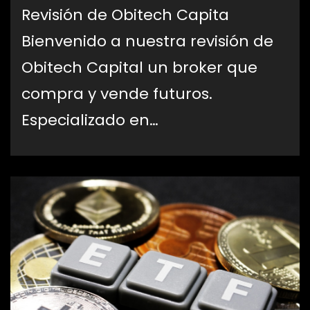
Revisión de Obitech Capita
Bienvenido a nuestra revisión de
Obitech Capital un broker que
Revisión de Obitech Capital – ¿Real o
estafa?
compra y vende futuros.
Especializado en…
Investigador Surcoreano Emite
Advertencia Contra los ETFs de
Criptomonedas
El impacto de las monedas digitales
en la economía global