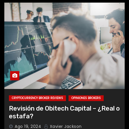
Revisión de FinuTrade – ¿Por qué
deberías registrarte con el
corredor?
Revisión De FxCapital360 – Una
Plataforma De Comercio En Línea
Fiable
CRYPTOCURRENCY BROKER REVIEWS
OPINIONES BROKERS
Revisión de Obitech Capital – ¿Real o
estafa?
Ethereum vs. Shiba Inu
Ago 19, 2024
Xavier Jackson