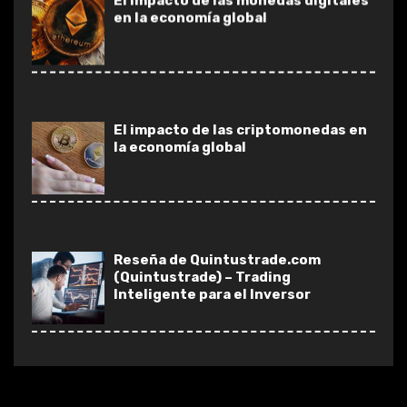
El impacto de las criptomonedas en
la economía global
Reseña de Quintustrade.com
(Quintustrade) – Trading
Inteligente para el Inversor
Moderno
Trading-Club Opiniones – Es
Trading-Club Una Estafa O Una
Plataforma De Trading Fiable?
Gamma Capitals Revision – Gamma
Capitals Estafa O Buen broker