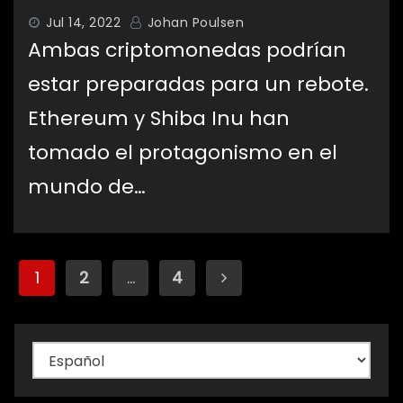
Jul 14, 2022
Johan Poulsen
Ambas criptomonedas podrían
estar preparadas para un rebote.
Ethereum y Shiba Inu han
tomado el protagonismo en el
mundo de…
Paginación
1
2
…
4
de
entradas
Elegir
un