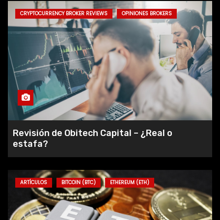
CRYPTOCURRENCY BROKER REVIEWS
OPINIONES BROKERS
Revisión de FinuTrade – ¿Por qué
deberías registrarte con el
corredor?
Revisión De FxCapital360 – Una
Plataforma De Comercio En Línea
Fiable
Revisión de Obitech Capital – ¿Real o
estafa?
Ethereum vs. Shiba Inu
ARTÍCULOS
BITCOIN (BTC)
ETHEREUM (ETH)