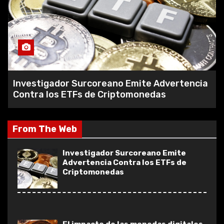
Revisión de Obitech Capital – ¿Real o
estafa?
Investigador Surcoreano Emite
Investigador Surcoreano Emite Advertencia
Advertencia Contra los ETFs de
Contra los ETFs de Criptomonedas
Criptomonedas
From The Web
El impacto de las monedas digitales
en la economía global