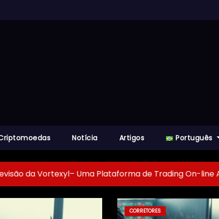
Criptomoedas
Notícia
Artigos
Português
ortexyl– Uma Plataforma de Trading On-line Avançada e I
CORRETORES
NEGOCIAÇÃO DE CRIPTOMOEDA