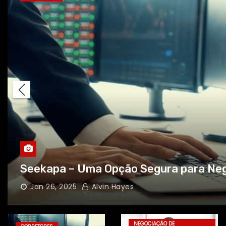
Revisão da Vortexyl– Uma Platafo
line Avançada e Intuitiva
Dez 30, 2023
Phillip Seefeldt
NEGOCIAÇÃO DE