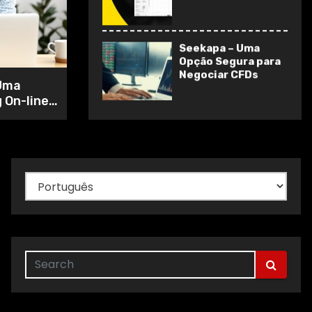
Necessidades?
Seekapa – Uma
Opção Segura para
Negociar CFDs
 Uma
 On-line
Revisão da
Vortexyl– Uma
Plataforma de
Trading On-line
Escolha
Avançada e
um
Intuitiva
idioma
Fortified Trade
Revisão –
Ferramentas de
negociação
superiores para
todos
Revisão de