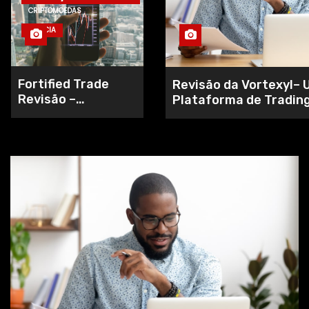
CRIPTOMOEDAS
NOTÍCIA
Fortified Trade
Revisão da Vortexyl–
Revisão –
Plataforma de Trading
Ferramentas de
Avançada e Intuitiva
negociação
superiores para
todos