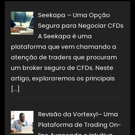
Pepperstone: É
Uma Boa Escolha?
Seekapa – Uma Opção
Segura para Negociar CFDs
A Seekapa é uma
CityIndex: O
Corretor Pode
plataforma que vem chamando a
Atender às Suas
Necessidades?
atenção de traders que procuram
um broker seguro de CFDs. Neste
artigo, exploraremos os principais
[…]
Revisão da Vortexyl– Uma
Plataforma de Trading On-