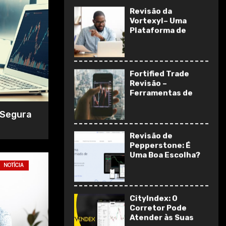
Revisão da
Vortexyl– Uma
Plataforma de
Trading On-line
Avançada e
Intuitiva
Fortified Trade
Revisão –
Ferramentas de
negociação
superiores para
 Segura
todos
Revisão de
Pepperstone: É
 Revisão – Ferramentas de negociação
Uma Boa Escolha?
NOTÍCIA
 todos
llip Seefeldt
CityIndex: O
Corretor Pode
Atender às Suas