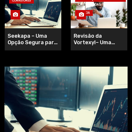
CORRETORES
CRIPTOMOEDAS
NOTÍCIA
Seekapa – Uma
Revisão da
Opção Segura para
Vortexyl– Uma
Negociar CFDs
Plataforma de
Trading On-line
Avançada e
Intuitiva