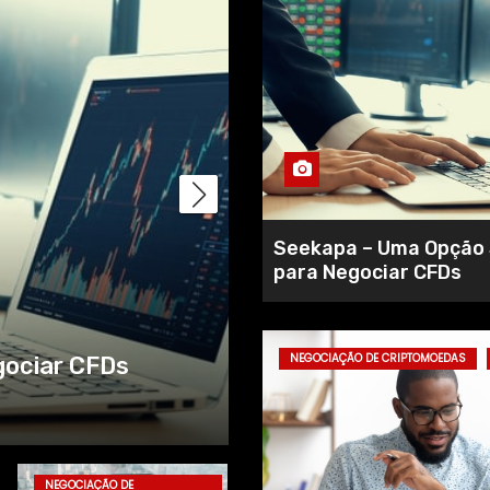
Seekapa – Uma Opção
para Negociar CFDs
rma de Trading On-
Fortified Trade
NEGOCIAÇÃO DE CRIPTOMOEDAS
superiores para
Nov 26, 2023
Phi
NEGOCIAÇÃO DE