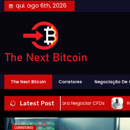
Skip
qui. ago 6th, 2026
to
content
The Next Bitcoin
Corretores
Negociação De 
pção Segura para Negociar CFDs
Revisão da V
Latest Post
NEGOCIAÇÃO DE CRIPTOMOEDAS
NOTÍCIA