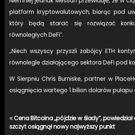
Niemniej jednak Messari przewiduje, że w c
platform kryptowalutowych, biorąc pod u
który będą starać się rozwiązać konku
równoległych DeFi”.
„Niech wszyscy przyszli zabójcy ETH kont
równolegle działającego sektora DeFi pod koni
W Sierpniu Chris Burniske, partner w PlaceH
osiągnięcia wartego 1 bilion dolarów pułapu
Cena Bitcoina „pójdzie w ślady”, powiedział 
Nawigacja
szczyt osiągnął nowy najwyższy punkt
wpisu