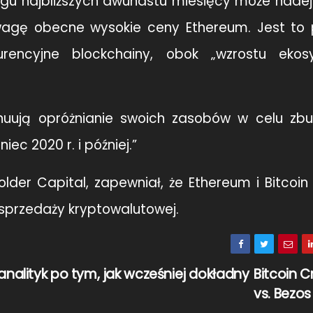
iągu najbliższych dwunastu miesięcy może nade
wagę obecne wysokie ceny Ethereum. Jest to 
rencyjne blockchainy, obok „wzrostu eko
ynuują opróżnianie swoich zasobów w celu zb
ec 2020 r. i później.”
older Capital, zapewniał, że Ethereum i Bitcoi
 sprzedaży kryptowalutowej.
analityk po tym, jak wcześniej dokładny
Bitcoin C
vs. Bezo