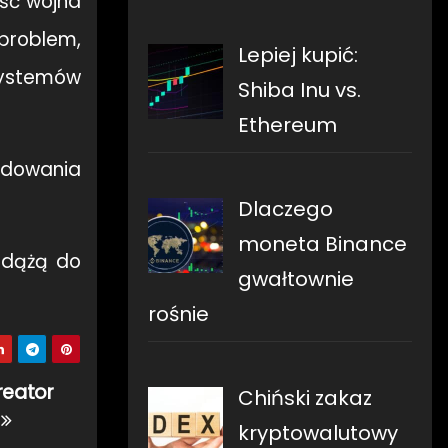
jść wojna
problem,
Lepiej kupić:
systemów
Shiba Inu vs.
Ethereum
udowania
Dlaczego
moneta Binance
n dążą do
gwałtownie
rośnie
reator
Chiński zakaz
s
kryptowalutowy