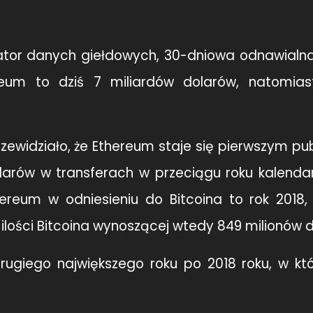
ator danych giełdowych, 30-dniowa odnawialna
eum to dziś 7 miliardów dolarów, natomiast
rzewidziało, że Ethereum staje się pierwszym pu
dolarów w transferach w przeciągu roku kalend
tereum w odniesieniu do Bitcoina to rok 2018,
 ilości Bitcoina wynoszącej wtedy 849 milionów 
drugiego największego roku po 2018 roku, w k