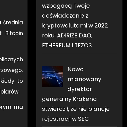
wzbogacą Twoje
doświadczenie z
 średnia
kryptowalutami w 2022
 Bitcoin
roku: ADIRIZE DAO,
ETHEREUM i TEZOS
blicznych
Nowo
arzowego.
mianowany
 kiedy to
dyrektor
dolarów.
generalny Krakena
tórym ma
stwierdził, że nie planuje
rejestracji w SEC