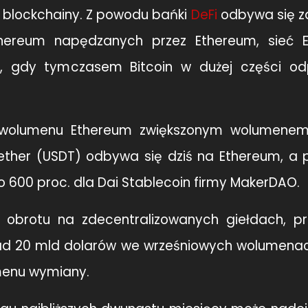
2 blockchainy. Z powodu bańki
DeFi
odbywa się z
thereum napędzanych przez Ethereum, sieć 
a, gdy tymczasem Bitcoin w dużej części o
t wolumenu Ethereum zwiększonym wolumene
 Tether (USDT) odbywa się dziś na Ethereum, a
 600 proc. dla Dai Stablecoin firmy MakerDAO.
 obrotu na zdecentralizowanych giełdach, p
ad 20 mld dolarów we wrześniowych wolumenac
menu wymiany.