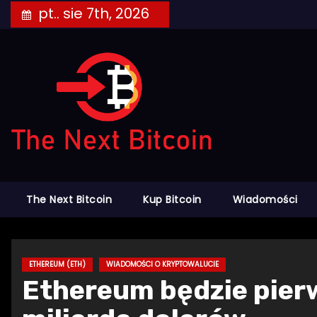
Skip
pt.. sie 7th, 2026
to
content
The Next Bitcoin
Kup Bitcoin
Wiadomości
ETHEREUM (ETH)
WIADOMOŚCI O KRYPTOWALUCIE
Ethereum będzie pier