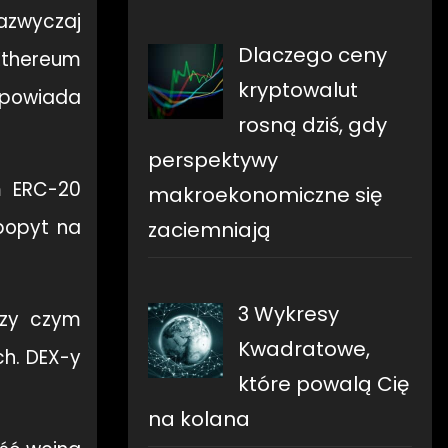
azwyczaj
Dlaczego ceny
Ethereum
kryptowalut
dpowiada
rosną dziś, gdy
perspektywy
m ERC-20
makroekonomiczne się
 popyt na
zaciemniają
3 Wykresy
rzy czym
Kwadratowe,
h. DEX-y
które powalą Cię
na kolana