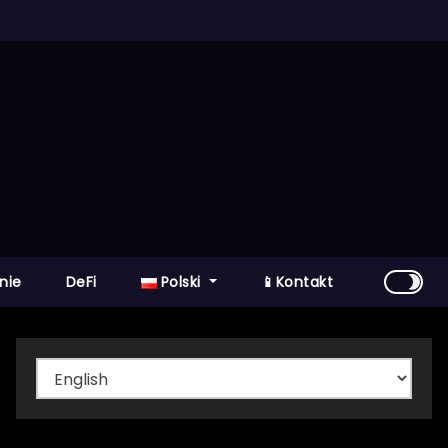
nie
DeFi
Polski
📱Kontakt
Wybierz
język