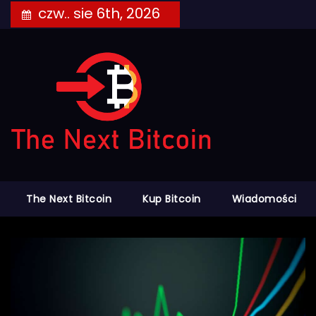
Skip
czw.. sie 6th, 2026
to
content
The Next Bitcoin
Kup Bitcoin
Wiadomości