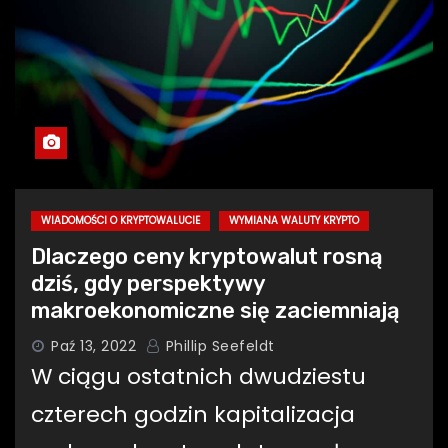
WIADOMOŚCI O KRYPTOWALUCIE
WYMIANA WALUTY KRYPTO
Dlaczego ceny kryptowalut rosną
dziś, gdy perspektywy
makroekonomiczne się zaciemniają
Paź 13, 2022
Phillip Seefeldt
W ciągu ostatnich dwudziestu
czterech godzin kapitalizacja