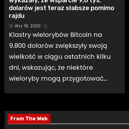
wykazały, że wsparcie 9,8 tys.
dolarów jest teraz słabsze pomimo
rajdu
Wrz 18, 2020
Klastry wielorybów Bitcoin na
9.800 dolarów zwiększyły swoją
wielkość w ciągu ostatnich kilku
dni, wskazując, że niektóre
wieloryby mogą przygotować…
From The Web