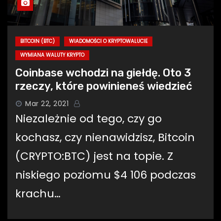
BITCOIN (BTC)
WIADOMOŚCI O KRYPTOWALUCIE
WYMIANA WALUTY KRYPTO
Coinbase wchodzi na giełdę. Oto 3
rzeczy, które powinieneś wiedzieć
Mar 22, 2021
Niezależnie od tego, czy go
kochasz, czy nienawidzisz, Bitcoin
(CRYPTO:BTC) jest na topie. Z
niskiego poziomu $4 106 podczas
krachu…