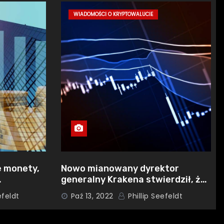
WIADOMOŚCI O KRYPTOWALUCIE
e monety,
Nowo mianowany dyrektor
generalny Krakena stwierdził, że
owalutami
nie planuje rejestracji w SEC
efeldt
Paź 13, 2022
Phillip Seefeldt
AO,