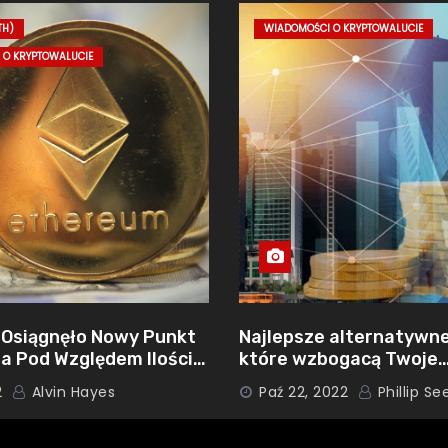
TH)
WIADOMOŚCI O KRYPTOWALUCIE
 O KRYPTOWALUCIE
Osiągnęło Nowy Punkt
Najlepsze alternatywn
ia Pod Względem Ilości
które wzbogacą Twoje
dzonych Krótkich
doświadczenie z krypt
2
Alvin Hayes
Paź 22, 2022
Phillip Se
w 2022 roku: ADIRIZE D
ETHEREUM i TEZOS