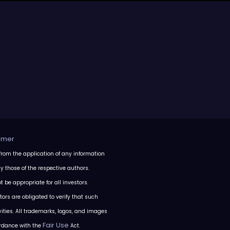
aimer
from the application of any information
ly those of the respective authors.
 be appropriate for all investors.
itors are obligated to verify that such
tivities. All trademarks, logos, and images
Fair Use
ordance with the
Act.