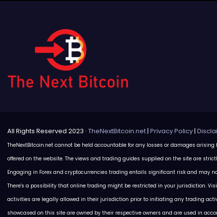
All Rights Reserved 2023 ·
TheNextBitcoin.net
|
Privacy Policy
|
Discl
TheNextBitcoin.net cannot be held accountable for any losses or damages arising 
offered on the website. The views and trading guides supplied on the site are strict
Engaging in Forex and cryptocurrencies trading entails significant risk and may not
There's a possibility that online trading might be restricted in your jurisdiction. Vis
activities are legally allowed in their jurisdiction prior to initiating any trading ac
showcased on this site are owned by their respective owners and are used in acc