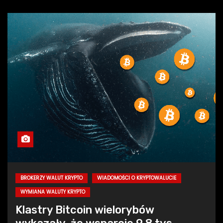
BROKERZY WALUT KRYPTO
WIADOMOŚCI O KRYPTOWALUCIE
WYMIANA WALUTY KRYPTO
Klastry Bitcoin wielorybów