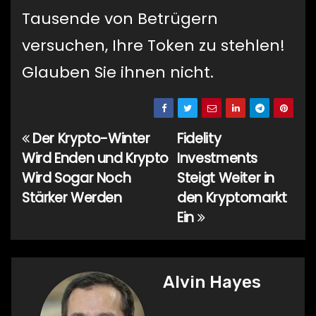
Tausende von Betrügern
versuchen, Ihre Token zu stehlen!
Glauben Sie ihnen nicht.
Der Krypto-Winter
Fidelity
Beitragsnavigation
Wird Enden und Krypto
Investments
Wird Sogar Noch
Steigt Weiter in
Stärker Werden
den Kryptomarkt
Ein
Alvin Hayes