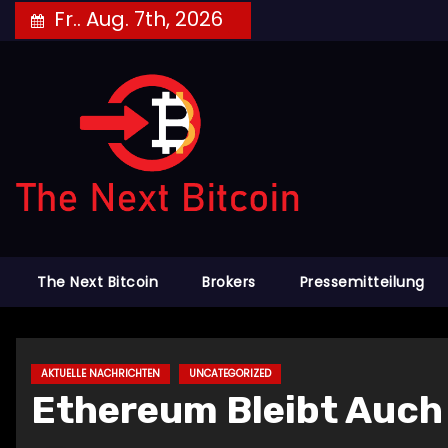
Skip
Fr.. Aug. 7th, 2026
to
content
The Next Bitcoin
Brokers
Pressemitteilung
AKTUELLE NACHRICHTEN
UNCATEGORIZED
Ethereum Bleibt Auch