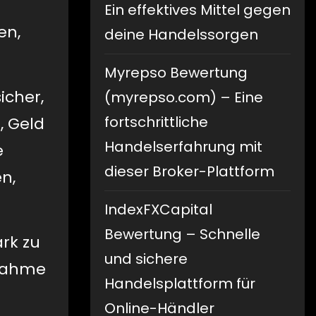
Ein effektives Mittel gegen
en,
deine Handelssorgen
Myrepso Bewertung
icher,
(myrepso.com) – Eine
fortschrittliche
, Geld
Handelserfahrung mit
e
dieser Broker-Plattform
n,
IndexFXCapital
Bewertung – Schnelle
ark zu
und sichere
nnahme
Handelsplattform für
Online-Händler