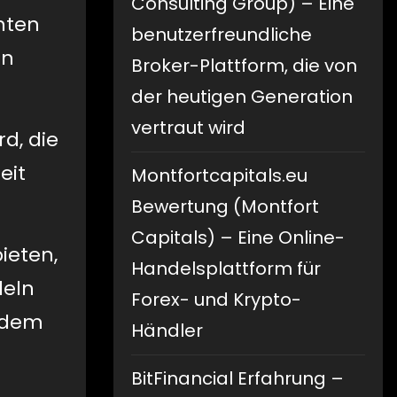
Consulting Group) – Eine
nnten
benutzerfreundliche
en
Broker-Plattform, die von
der heutigen Generation
vertraut wird
d, die
eit
Montfortcapitals.eu
Bewertung (Montfort
Capitals) – Eine Online-
ieten,
Handelsplattform für
deln
Forex- und Krypto-
t dem
Händler
BitFinancial Erfahrung –