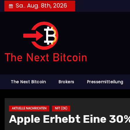
Skip
Sa.. Aug. 8th, 2026
to
content
The Next Bitcoin
Brokers
Pressemitteilung
AKTUELLE NACHRICHTEN
NFT (DE)
Apple Erhebt Eine 30