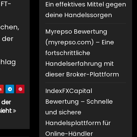
NFT-
Ein effektives Mittel gegen
d
deine Handelssorgen
schen,
Myrepso Bewertung
 der
(myrepso.com) – Eine
fortschrittliche
chlag
Handelserfahrung mit
dieser Broker-Plattform
IndexFXCapital
Bewertung – Schnelle
 der
sieht
und sichere
Handelsplattform für
Online-Händler