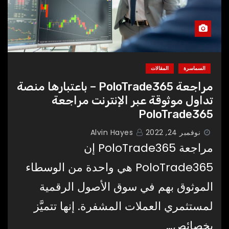
السماسرة
المقالات
مراجعة PoloTrade365 – باعتبارها منصة
تداول موثوقة عبر الإنترنت مراجعة
PoloTrade365
نوفمبر 24, 2022
Alvin Hayes
مراجعة PoloTrade365 إن
PoloTrade365 هي واحدة من الوسطاء
الموثوق بهم في سوق الأصول الرقمية
لمستثمري العملات المشفرة. إنها تتميَّز
بخصائص…