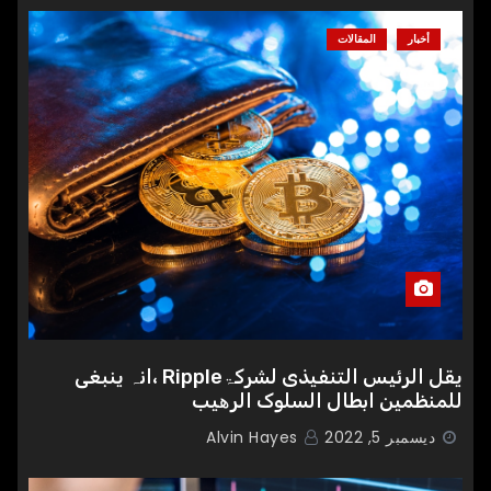
أخبار
المقالات
یقل الرئیس التنفیذی لشرکۃRipple ،انہ ینبغی
للمنظمین ابطال السلوک الرھیب
ديسمبر 5, 2022
Alvin Hayes