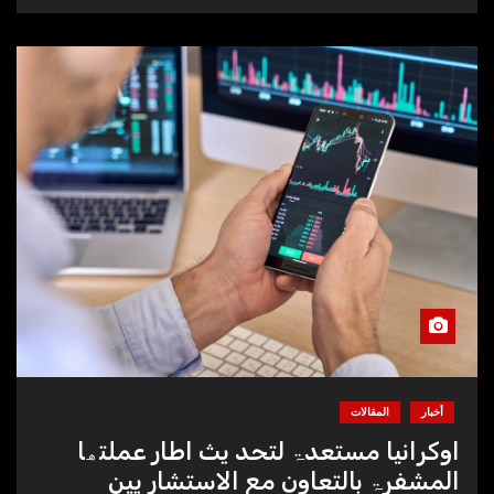
أخبار
المقالات
اوکرانیا مستعدۃ لتحد یث اطار عملتھا
المشفرۃ بالتعاون مع الاستشار یین