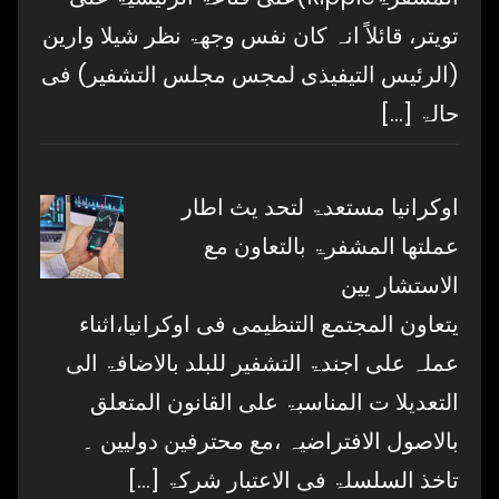
تویتر، قائلاً انہ کان نفس وجھۃ نظر شیلا وارین
(الرئیس التیفیذی لمجس مجلس التشفیر) فی
حالۃ
[…]
اوکرانیا مستعدۃ لتحد یث اطار
عملتھا المشفرۃ بالتعاون مع
الاستشار یین
یتعاون المجتمع التنظیمی فی اوکرانیا،اثناء
عملہ علی اجندۃ التشفیر للبلد بالاضافۃ الی
التعدیلا ت المناسبۃ علی القانون المتعلق
بالاصول الافتراضیہ ،مع محترفین دولیین ۔
تاخذ السلسلۃ فی الاعتبار شرکۃ
[…]