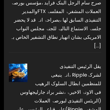
صرح سام الرجل البنک فراید ،مؤسس بورصۃ
العملات المشفرۃ المفلسۃ FTXوالمدیر
التنفیذی السابق لھا ،بصراحۃ انہ قد لا یحضر
جلسۃ الاستماع التالیۃ للجنۃ مجلس النواب
الامریکی بشان انھیار نطاق التشفیر الخاص بہ
[…]
یقل الرئیس التنفیذی
لشرکۃRipple ،انہ ینبغی
للمنظمین ابطال السلوک الرھیب
فی الاونۃ الاخیرۃ ،نشر براد جارلیجھاوس
(الریئس التفیذی لبورصۃ العملات
المشفرۃRipple)علی قناعۃ الرئیسیۃ علی