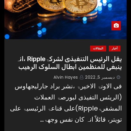
أخبار
المقالات
یقل الرئیس التنفیذی لشرکۃRipple ،انہ
ینبغی للمنظمین ابطال السلوک الرھیب
ديسمبر 5, 2022
Alvin Hayes
فی الاونۃ الاخیرۃ ،نشر براد جارلیجھاوس
(الریئس التفیذی لبورصۃ العملات
المشفرۃRipple)علی قناعۃ الرئیسیۃ علی
تویتر، قائلاً انہ کان نفس وجھۃ…