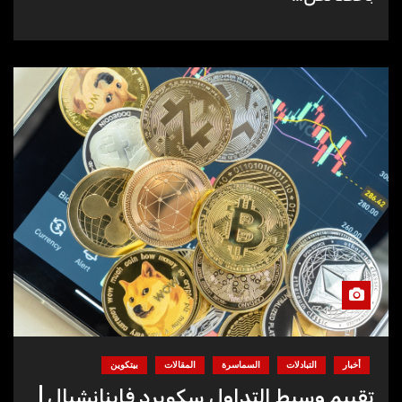
أخبار
التبادلات
السماسرة
المقالات
بيتكوين
تقييم وسيط التداول سكويرد فاينانشيال |