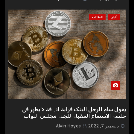
أخبار
المقالات
یقول سام الرجل البنک فراید انہ قد لا یظھر فی
جلسۃ الاستماع المقبلۃ للجنۃ مجلس النواب
الامریکی
ديسمبر 7, 2022
Alvin Hayes