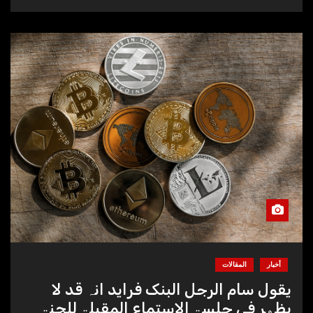
أخبار
المقالات
یقول سام الرجل البنک فراید انہ قد لا
یظھر فی جلسۃ الاستماع المقبلۃ للجنۃ