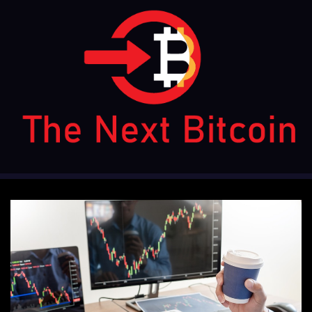
Ski
t
conten