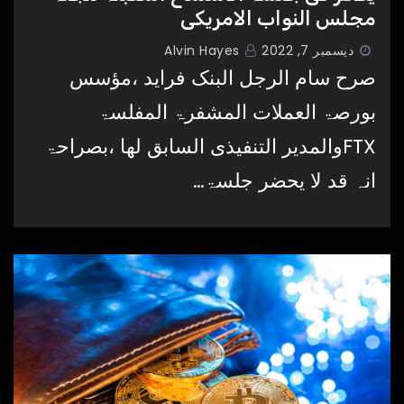
مجلس النواب الامریکی
ديسمبر 7, 2022
Alvin Hayes
صرح سام الرجل البنک فراید ،مؤسس
بورصۃ العملات المشفرۃ المفلسۃ
FTXوالمدیر التنفیذی السابق لھا ،بصراحۃ
انہ قد لا یحضر جلسۃ…