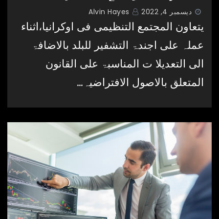
ديسمبر 4, 2022
Alvin Hayes
یتعاون المجتمع التنظیمی فی اوکرانیا،اثناء
عملہ علی اجندۃ التشفیر للبلد بالاضافۃ
الی التعدیلا ت المناسبۃ علی القانون
المتعلق بالاصول الافتراضیہ…