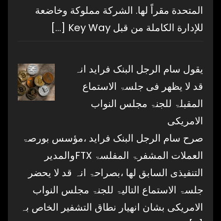
المتحدة مقراً لها. الشركة مملوكة وخاضعة
للإدارة الكاملة من قبل Key Way
[…]
یقول سام الرجل البنک فراید انہ
قد لا یظھر فی جلسۃ الاستماع
المقبلۃ للجنۃ مجلس النواب
الامریکی
صرح سام الرجل البنک فراید ،مؤسس بورصۃ
العملات المشفرۃ المفلسۃ FTXوالمدیر
التنفیذی السابق لھا ،بصراحۃ انہ قد لا یحضر
جلسۃ الاستماع التالیۃ للجنۃ مجلس النواب
الامریکی بشان انھیار نطاق التشفیر الخاص بہ