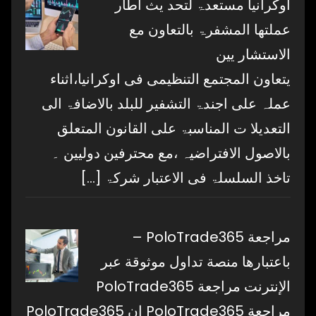
اوکرانیا مستعدۃ لتحد یث اطار
عملتھا المشفرۃ بالتعاون مع
الاستشار یین
یتعاون المجتمع التنظیمی فی اوکرانیا،اثناء
عملہ علی اجندۃ التشفیر للبلد بالاضافۃ الی
التعدیلا ت المناسبۃ علی القانون المتعلق
بالاصول الافتراضیہ ،مع محترفین دولیین ۔
تاخذ السلسلۃ فی الاعتبار شرکۃ
[…]
مراجعة PoloTrade365 –
باعتبارها منصة تداول موثوقة عبر
الإنترنت مراجعة PoloTrade365
مراجعة PoloTrade365 إن PoloTrade365