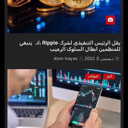
یقل الرئیس التنفیذی لشرکۃRipple ،انہ ینبغی
للمنظمین ابطال السلوک الرھیب
ديسمبر 5, 2022
Alvin Hayes
أخبار
المقالات