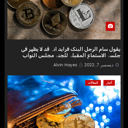
یقول سام الرجل البنک فراید انہ قد لا یظھر فی
جلسۃ الاستماع المقبلۃ للجنۃ مجلس النواب
الامریکی
ديسمبر 7, 2022
Alvin Hayes
أخبار
المقالات