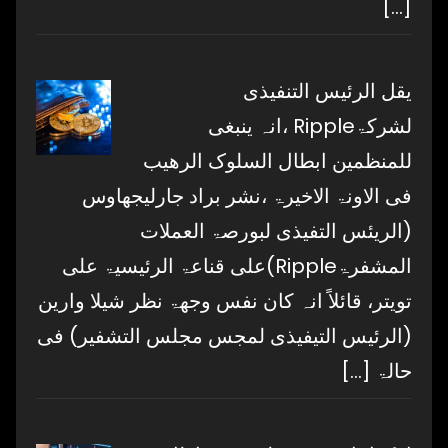
[…]
یقل الرئیس التنفیذی
لشرکۃRipple ،انہ ینبغی
للمنظمین ابطال السلوک الرھیب
فی الاونۃ الاخیرۃ ،نشر براد جارلیجھاوس
(الریئس التفیذی لبورصۃ العملات
المشفرۃRipple)علی قناعۃ الرئیسیۃ علی
تویتر، قائلاً انہ کان نفس وجھۃ نظر شیلا وارین
(الرئیس التیفیذی لمجس مجلس التشفیر) فی
حالۃ
[…]