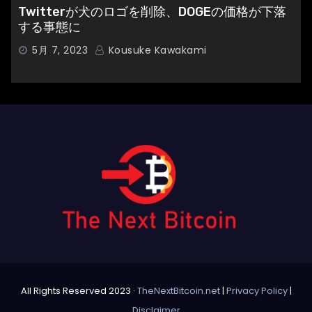
Twitterが犬のロゴを削除、DOGEの価格が下落
する事態に
5月 7, 2023
Kousuke Kawakami
All Rights Reserved 2023 ·
TheNextBitcoin.net
|
Privacy Policy
|
Disclaimer