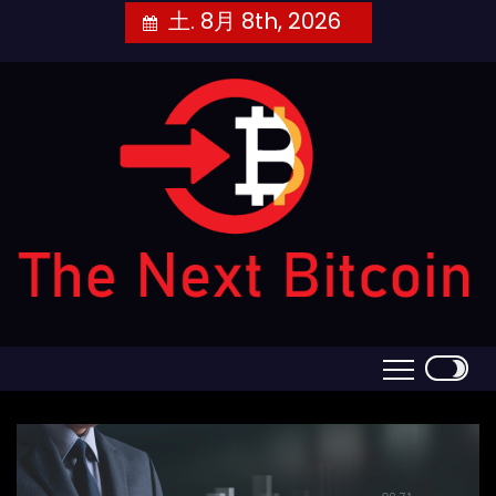
Skip
土. 8月 8th, 2026
to
content